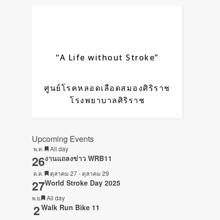
“A Life without Stroke”
ศูนย์โรคหลอดเลือดสมองศิริราช
โรงพยาบาลศิริราช
Upcoming Events
Featured
All day
พ.ค.
26
งานแถลงข่าว WRB11
Featured
ตุลาคม 27
-
ตุลาคม 29
ต.ค.
27
World Stroke Day 2025
Featured
All day
พ.ย.
2
Walk Run Bike 11