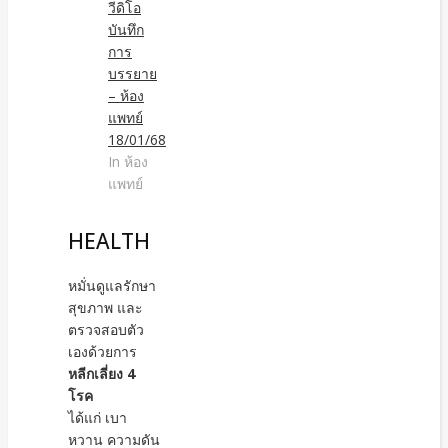
วีดิโอ
บันทึก
การ
บรรยาย
– ห้อง
แพทย์
18/01/68
In ห้อง
แพทย์
HEALTH
หมั่นดูแลรักษา
สุขภาพ และ
ตรวจสอบตัว
เองด้วยการ
หลีกเลี่ยง 4
โรค
ได้แก่ เบา
หวาน ความดัน