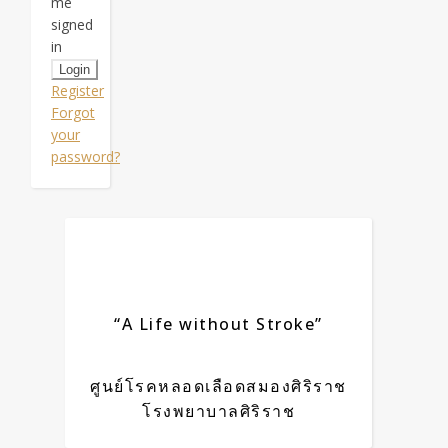
me
signed
in
Register
Forgot
your
password?
“A Life without Stroke”
ศูนย์โรคหลอดเลือดสมองศิริราช
โรงพยาบาลศิริราช