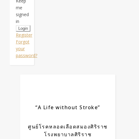
Keep
me
signed
in
Register
Forgot
your
password?
“A Life without Stroke”
ศูนย์โรคหลอดเลือดสมองศิริราช
โรงพยาบาลศิริราช