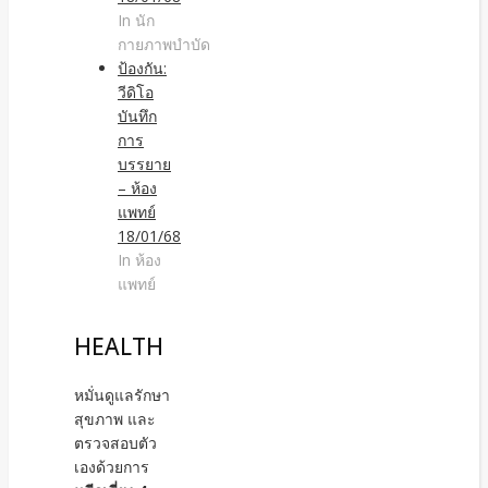
In นัก
กายภาพบำบัด
ป้องกัน:
วีดิโอ
บันทึก
การ
บรรยาย
– ห้อง
แพทย์
18/01/68
In ห้อง
แพทย์
HEALTH
หมั่นดูแลรักษา
สุขภาพ และ
ตรวจสอบตัว
เองด้วยการ