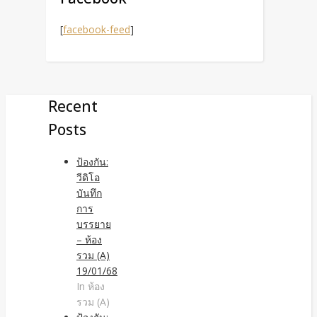
[
facebook-feed
]
Recent
Posts
ป้องกัน:
วีดิโอ
บันทึก
การ
บรรยาย
– ห้อง
รวม (A)
19/01/68
In ห้อง
รวม (A)