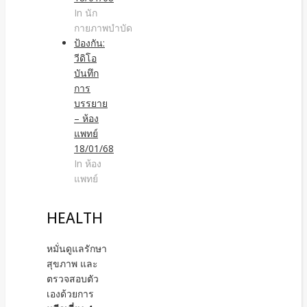
In นัก
กายภาพบำบัด
ป้องกัน:
วีดิโอ
บันทึก
การ
บรรยาย
– ห้อง
แพทย์
18/01/68
In ห้อง
แพทย์
HEALTH
หมั่นดูแลรักษา
สุขภาพ และ
ตรวจสอบตัว
เองด้วยการ