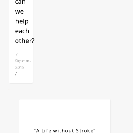
can
we
help
each
other?
7
มิถุนายน
2018
/
“A Life without Stroke”